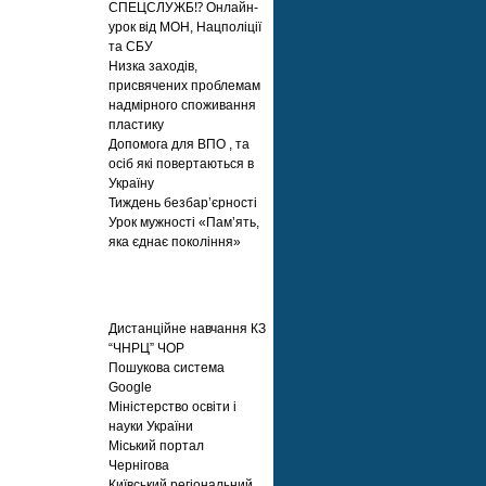
СПЕЦСЛУЖБ⁉️ Онлайн-
урок від МОН, Нацполіції
та СБУ
Низка заходів,
присвячених проблемам
надмірного споживання
пластику
Допомога для ВПО , та
осіб які повертаються в
Україну
Тиждень безбар’єрності
Урок мужності «Пам’ять,
яка єднає покоління»
Корисні посилання
Дистанційне навчання КЗ
“ЧНРЦ” ЧОР
Пошукова система
Google
Міністерство освіти і
науки України
Міський портал
Чернігова
Київський регіональний