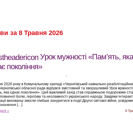
ви за 8 Травня 2026
Урок мужності «Пам’ять, як
ає покоління»
ня 2026 року в Комунальному закладі «Чернігівський навчально-реабілітаційни
Чернігівської обласної ради відбувся змістовний та зворушливий Урок мужності
ь, яка єднає покоління». Цей важливий захід став справжньою подорожжю сто
 сповненої болю, героїзму та незламності українського народу. Завдяки інтерак
ції вихованці змогли глибше зануритися в події Другої світової війни, усвідоми
 значення […]
далі »
8 Тр