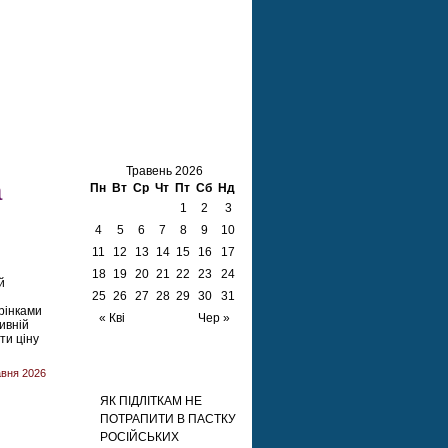
Календар
Травень 2026
а
Пн
Вт
Ср
Чт
Пт
Сб
Нд
1
2
3
4
5
6
7
8
9
10
11
12
13
14
15
16
17
18
19
20
21
22
23
24
й
25
26
27
28
29
30
31
рінками
« Кві
Чер »
тивній
ти ціну
Недавні записи
авня 2026
ЯК ПІДЛІТКАМ НЕ
ПОТРАПИТИ В ПАСТКУ
РОСІЙСЬКИХ