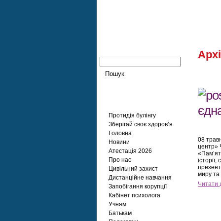
Архі
Сторінки
єдн
Протидія булінгу
Зберігай своє здоров’я
Головна
08 трав
Новини
центр» 
Атестація 2026
«Пам’ят
Про нас
історії,
презента
Цивільний захист
миру та
Дистанційне навчання
Читати 
Запобігання корупції
Кабінет психолога
Учням
Батькам