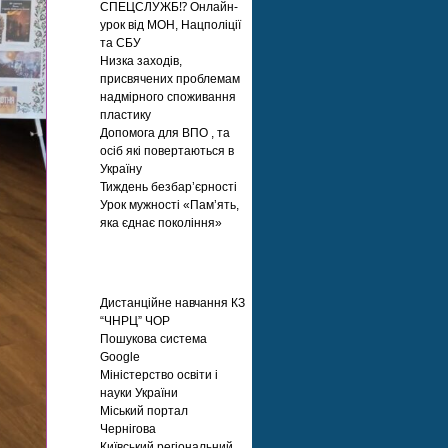
СПЕЦСЛУЖБ⁉️ Онлайн-
урок від МОН, Нацполіції
та СБУ
Низка заходів,
присвячених проблемам
надмірного споживання
пластику
Допомога для ВПО , та
осіб які повертаються в
Україну
Тиждень безбар’єрності
Урок мужності «Пам’ять,
яка єднає покоління»
Корисні посилання
Дистанційне навчання КЗ
“ЧНРЦ” ЧОР
Пошукова система
Google
Міністерство освіти і
науки України
Міський портал
Чернігова
Київський регіональний