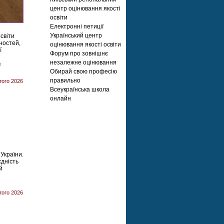
центр оцінювання якості
освіти
Електронні петиції
Український центр
світи
ностей,
оцінювання якості освіти
ї
Форум про зовнішнє
незалежне оцінювання
в
Обирай свою професію
правильно
того 2026
Всеукраїнська школа
онлайн
України.
єдність
й
того 2026