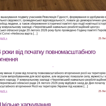
 вшанування подвигу учасників Революція Гідності, формування в здобувачів о
льної свідомості, громадянської відповідальності, поваги до демократичних цін
вобод людини, а також збереження історичної пам’яті про події новітньої історі
 у комунальному закладі «Чернігівський навчально-реабілітаційний центр»
вської обласної ради 20 лютого 2026 року було проведено Годину пам’яті Герої
ї Сотні «Небесна варта […]
далі »
25 Лю
4 роки від початку повномасштабного
ргнення
оку минає 4 роки від початку повномасштабного вторгнення росії на територію 
стали випробуванням для всієї країни, але водночас показали силу, мужність і 
ького народу. У комунальному закладі «Чернігівський навчально-реабілітаційни
ернігівської обласної ради 24 лютого 2026 року відбувся захід до Дня початку
сштабного вторгнення Росії на територію України під назвою […]
далі »
25 Лю
Шкільне харчування