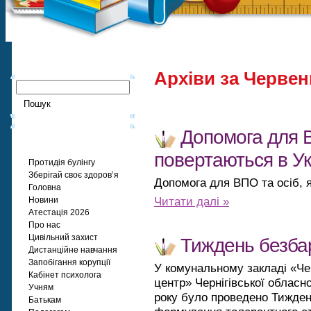
Архіви за Червен
Допомога для ВП
Сторінки
повертаються в Ук
Протидія булінгу
Зберігай своє здоров’я
Допомога для ВПО та осіб, я
Головна
Читати далі »
Новини
Атестація 2026
Про нас
Цивільний захист
Тиждень безбар
Дистанційне навчання
Запобігання корупції
У комунальному закладі «Че
Кабінет психолога
центр» Чернігівської обласно
Учням
року було проведено Тижден
Батькам