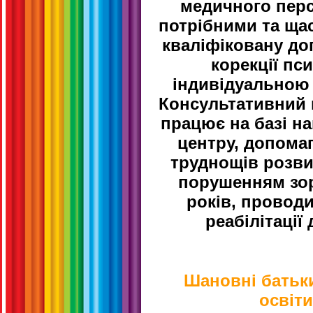
медичного перс
потрібними та ща
кваліфіковану до
корекції пс
індивідуальною 
Консультативний п
працює на базі н
центру, допомаг
труднощів розви
порушенням зор
років, проводи
реабілітації 
Шановні батьки
освіти