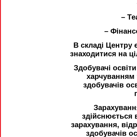
– Те
– Фінанс
В складі Центру 
знаходитися на ц
Здобувачі освіти
харчуванням 
здобувачів ос
Зарахування
здійснюється 
зарахування, від
здобувачів о