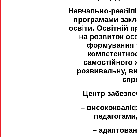
Навчально-реабілі
програмами закла
освіти. Освітній 
на розвиток ос
формування т
компетентно
самостійного 
розвивальну, ви
спр
Центр забезпе
– висококвалі
педагогами
– адаптова