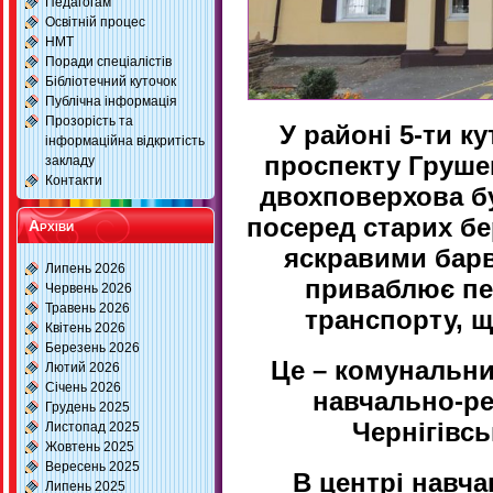
Педагогам
Освітній процес
НМТ
Поради спеціалістів
Бібліотечний куточок
Публічна інформація
Прозорість та
У районі 5-ти кут
інформаційна відкритість
проспекту Грушев
закладу
Контакти
двохповерхова б
посеред старих бер
Архіви
яскравими барв
Липень 2026
приваблює пе
Червень 2026
Травень 2026
транспорту, щ
Квітень 2026
Березень 2026
Це – комунальни
Лютий 2026
Січень 2026
навчально-ре
Грудень 2025
Чернігівсь
Листопад 2025
Жовтень 2025
Вересень 2025
В центрі навча
Липень 2025