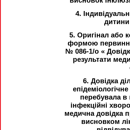
висновок інклюз
4. Індивідуальн
дитини
5. Оригінал або 
формою первинної
№ 086-1/о « Довід
результати мед
6. Довідка д
епідеміологічне
перебувала в 
інфекційні хвор
медична довідка п
висновком лі
відвідува