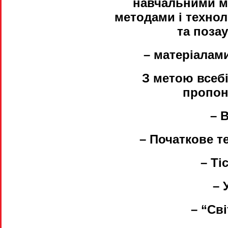
навчальними м
методами і технол
та поза
– матеріалам
З метою всебі
пропон
– 
– Початкове т
– Ті
– 
– “Св