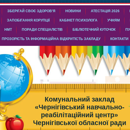
ЗБЕРІГАЙ СВОЄ ЗДОРОВ’Я
НОВИНИ
АТЕСТАЦІЯ 2026
ЗАПОБІГАННЯ КОРУПЦІЇ
КАБІНЕТ ПСИХОЛОГА
УЧНЯМ
НМТ
ПОРАДИ СПЕЦІАЛІСТІВ
БІБЛІОТЕЧНИЙ КУТОЧОК
ПУ
ПРОЗОРІСТЬ ТА ІНФОРМАЦІЙНА ВІДКРИТІСТЬ ЗАКЛАДУ
КОНТАКТИ
Комунальний заклад
«Чернігівський навчально-
реабілітаційний центр»
Чернігівської обласної ради