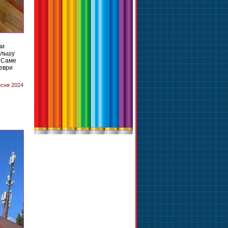
ки
ільшу
. Саме
деври
есня 2024