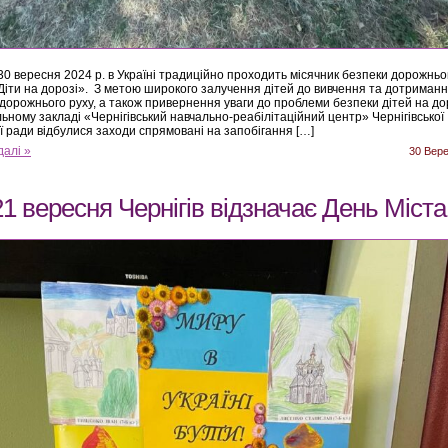
 30 вересня 2024 р. в Україні традиційно проходить місячник безпеки дорожньо
 Діти на дорозі». З метою широкого залучення дітей до вивчення та дотриман
дорожнього руху, а також привернення уваги до проблеми безпеки дітей на дор
ьному закладі «Чернігівський навчально-реабілітаційний центр» Чернігівської
ї ради відбулися заходи спрямовані на запобігання […]
далі »
30 Вер
21 вересня Чернігів відзначає День Міста