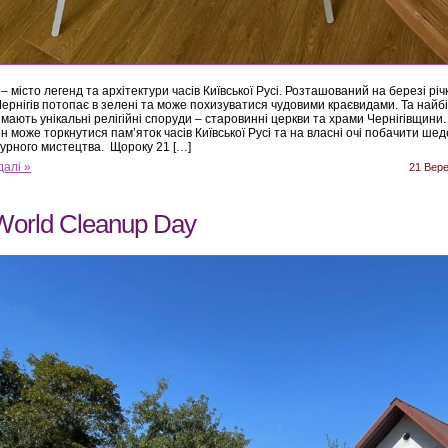
 – місто легенд та архітектури часів Київської Русі. Розташований на березі річ
Чернігів потопає в зелені та може похизуватися чудовими краєвидами. Та найб
 мають унікальні релігійні споруди – старовинні церкви та храми Чернігівщини
н може торкнутися пам’яток часів Київської Русі та на власні очі побачити ше
турного мистецтва. Щороку 21 […]
далі »
21 Вер
World Cleanup Day