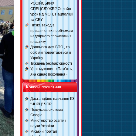
РОСІЙСЬКИХ
СПЕЦСЛУЖБ⁉️ Онлайн-
урок від МОН, Нацполіції
та СБУ
Низка заходів,
присвячених проблемам
надмірного споживання
пластику
Допомога для ВПО , та
осіб які повертаються в
Україну
Тиждень безбар’єрності
Урок мужності «Пам’ять,
яка єднає покоління»
Корисні посилання
Дистанційне навчання КЗ
“ЧНРЦ” ЧОР
Пошукова система
Google
Міністерство освіти і
науки України
Міський портал