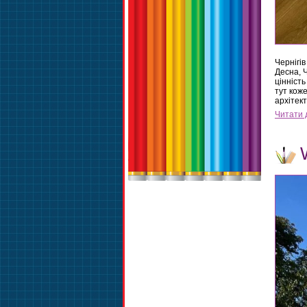
Чернігів
Десна, 
цінність
тут коже
архітек
Читати 