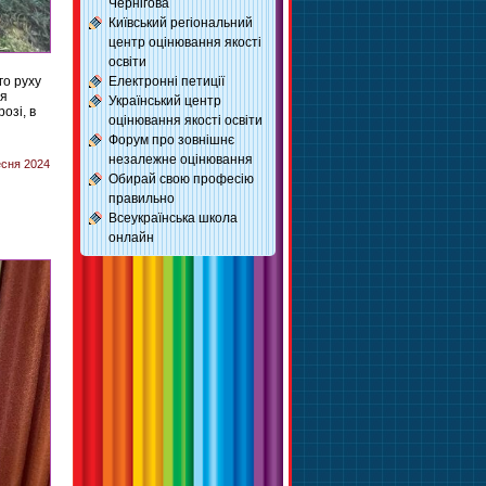
Чернігова
Київський регіональний
центр оцінювання якості
освіти
го руху
Електронні петиції
ня
Український центр
озі, в
оцінювання якості освіти
Форум про зовнішнє
незалежне оцінювання
есня 2024
Обирай свою професію
правильно
Всеукраїнська школа
онлайн