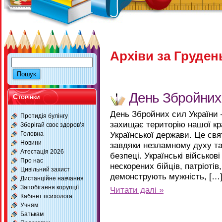
Архіви за Грудень
День Збройних
Сторінки
День Збройних сил України —
Протидія булінгу
захищає територію нашої кр
Зберігай своє здоров’я
Української держави. Це св
Головна
Новини
завдяки незламному духу та
Атестація 2026
безпеці. Українські військов
Про нас
нескорених бійців, патріотів,
Цивільний захист
демонструють мужність, […
Дистанційне навчання
Запобігання корупції
Читати далі »
Кабінет психолога
Учням
Батькам