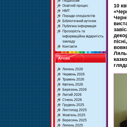
Педагогам
10 к
Освітній процес
НМТ
«Чер
Поради спеціалістів
Черні
Бібліотечний куточок
вист
Публічна інформація
заві
Прозорість та
декор
інформаційна відкритість
пісні
закладу
Контакти
вовк
Ляль
Архіви
казк
гляда
Липень 2026
Червень 2026
Травень 2026
Квітень 2026
Березень 2026
Лютий 2026
Січень 2026
Грудень 2025
Листопад 2025
Жовтень 2025
Вересень 2025
Липень 2025