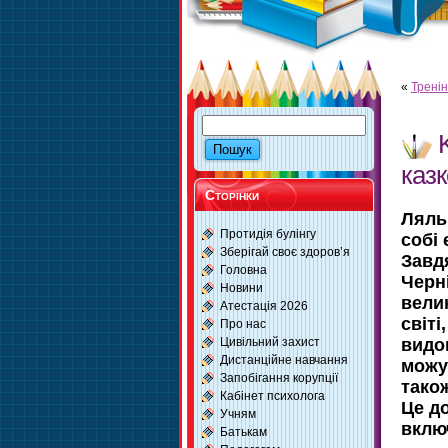
«
Тренін
казк
Сторінки
Ляль
Протидія булінгу
собі 
Зберігай своє здоров’я
Завдя
Головна
Черні
Новини
вели
Атестація 2026
світ
Про нас
Цивільний захист
видо
Дистанційне навчання
можут
Запобігання корупції
тако
Кабінет психолога
Це д
Учням
вклю
Батькам