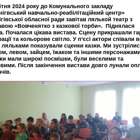
вітня 2024 року до Комунального закладу
нігвський навчально-реабілітаційний центр»
гівської обласної ради завітав лялькой театр з
авою «Вовченятко з казкової торби». Піднялася
са. Почалася цікава вистава. Сцену прикрашали га
ації та кольорове світло. У п’єсі актори співали в
, ляльками показували сценки казки. Ми зустрілис
ом, левом, зайцем, їжаком та іншими персонажами
ки мали широкі посмішки, були веселими та
овими. Після закінчення вистави довго лунали оп
чів.