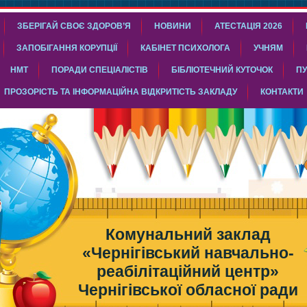
ЗБЕРІГАЙ СВОЄ ЗДОРОВ’Я
НОВИНИ
АТЕСТАЦІЯ 2026
ЗАПОБІГАННЯ КОРУПЦІЇ
КАБІНЕТ ПСИХОЛОГА
УЧНЯМ
НМТ
ПОРАДИ СПЕЦІАЛІСТІВ
БІБЛІОТЕЧНИЙ КУТОЧОК
ПУ
ПРОЗОРІСТЬ ТА ІНФОРМАЦІЙНА ВІДКРИТІСТЬ ЗАКЛАДУ
КОНТАКТИ
Комунальний заклад
«Чернігівський навчально-
реабілітаційний центр»
Чернігівської обласної ради