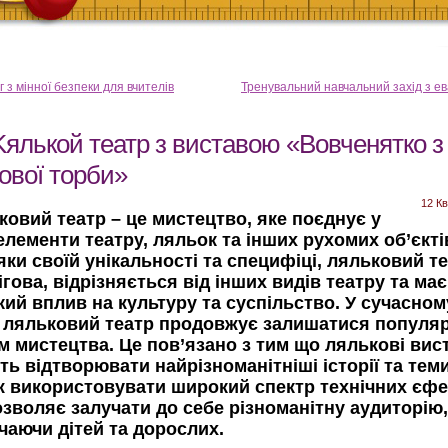
г з мінної безпеки для вчителів
Тренувальний навчальний захід з ев
Kялькой театр з виставою «Вовченятко з
ової торби»
12 Кв
ковий театр – це мистецтво, яке поєднує у
елементи театру, ляльок та інших рухомих об’єкті
ки своїй унікальності та специфіці, ляльковий т
гова, відрізняється від інших видів театру та має
кий вплив на культуру та суспільство. У сучасном
і, ляльковий театр продовжує залишатися популя
м мистецтва. Це пов’язано з тим що лялькові вис
ь відтворювати найрізноманітніші історії та теми
ж використовувати широкий спектр технічних єфе
озволяє залучати до себе різноманітну аудиторію,
чаючи дітей та дорослих.