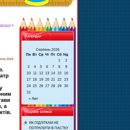
акуації
»
Календар
Серпень 2026
Пн
Вт
Ср
Чт
Пт
Сб
Нд
ітня 2024
1
2
3
4
5
6
7
8
9
в.
10
11
12
13
14
15
16
еатр
17
18
19
20
21
22
23
24
25
26
27
28
29
30
у
31
рним
« Лип
тави
, а
Недавні записи
ктів.
ЯК ПІДЛІТКАМ НЕ
ПОТРАПИТИ В ПАСТКУ