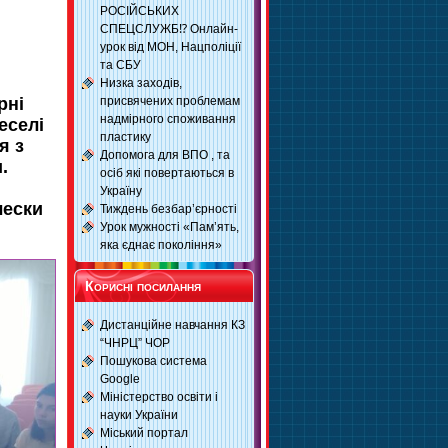
РОСІЙСЬКИХ
СПЕЦСЛУЖБ⁉️ Онлайн-
урок від МОН, Нацполіції
та СБУ
Низка заходів,
присвячених проблемам
рні
надмірного споживання
еселі
пластику
я з
Допомога для ВПО , та
.
осіб які повертаються в
Україну
лески
Тиждень безбар’єрності
Урок мужності «Пам’ять,
яка єднає покоління»
Корисні посилання
Дистанційне навчання КЗ
“ЧНРЦ” ЧОР
Пошукова система
Google
Міністерство освіти і
науки України
Міський портал