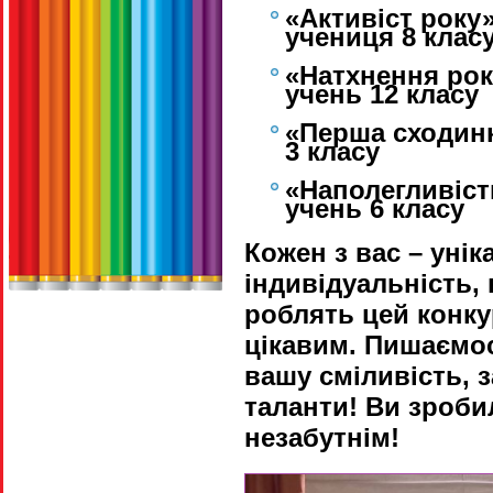
«Активіст року
учениця 8 класу
«Натхнення рок
учень 12 класу
«Перша сходинк
3 класу
«Наполегливіст
учень 6 класу
Кожен з вас – унік
індивідуальність,
роблять цей конку
цікавим. Пишаємо
вашу сміливість, 
таланти! Ви зроби
незабутнім!