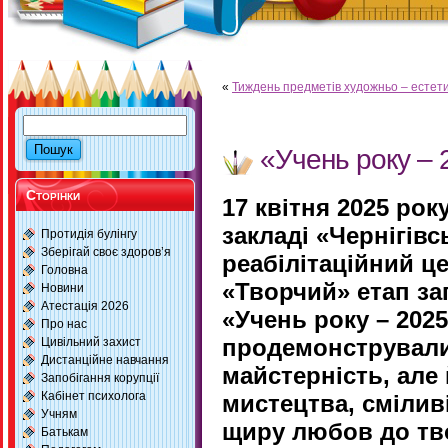
«
Тиждень предметів художньо – естети
«Учень року – 
Сторінки
17 квітня 2025 ро
закладі «Чернігів
Протидія булінгу
Зберігай своє здоров’я
реабілітаційний ц
Головна
«Творчий» етап за
Новини
Атестація 2026
«Учень року – 202
Про нас
продемонстрували
Цивільний захист
Дистанційне навчання
майстерність, але
Запобігання корупції
Кабінет психолога
мистецтва, смілив
Учням
щиру любов до тво
Батькам