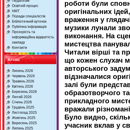
Педагогам
роботи були сповне
Освітній процес
оригінальних ідей
НМТ
Поради спеціалістів
враження у глядачі
Бібліотечний куточок
музики лунали зв
Публічна інформація
Прозорість та
виконання. На сц
інформаційна відкритість
мистецтва панувал
закладу
Контакти
Читали вірші та п
що кожен слухач м
Архіви
авторського задум
Липень 2026
відзначалися ори
Червень 2026
Травень 2026
залі були предста
Квітень 2026
образотворчого та
Березень 2026
Лютий 2026
прикладного мист
Січень 2026
вражали різноманіт
Грудень 2025
Листопад 2025
Було видно, скіль
Жовтень 2025
Вересень 2025
учасник вклав у с
Липень 2025