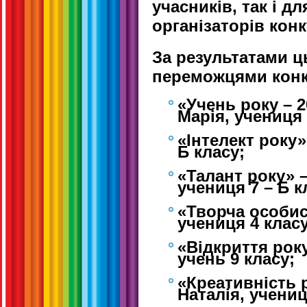
учасників, так і дл
організаторів конк
За результатами 
переможцями конку
«Учень року – 
Марія, учениця 
«Інтелект року»
Б класу;
«Талант року» 
учениця 7 – Б к
«Творча особис
учениця 4 класу
«Відкриття рок
учень 9 класу;
«Креативність 
Наталія, учениц