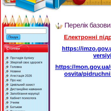
Перелік базови
Електронні підр
https://imzo.gov.
Сторінки
versiy
Протидія булінгу
Зберігай своє здоров’я
https://mon.gov.ua/
Головна
Новини
osvita/pidruchni
Атестація 2026
Про нас
Цивільний захист
Дистанційне навчання
Запобігання корупції
Кабінет психолога
Учням
Батькам