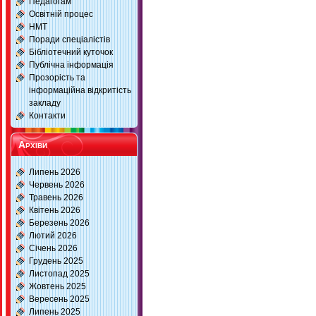
Педагогам
Освітній процес
НМТ
Поради спеціалістів
Бібліотечний куточок
Публічна інформація
Прозорість та
інформаційна відкритість
закладу
Контакти
Архіви
Липень 2026
Червень 2026
Травень 2026
Квітень 2026
Березень 2026
Лютий 2026
Січень 2026
Грудень 2025
Листопад 2025
Жовтень 2025
Вересень 2025
Липень 2025