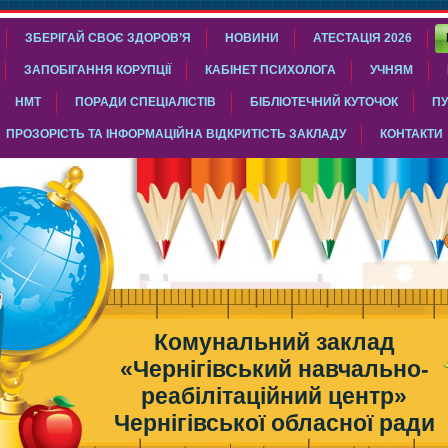
ЗБЕРІГАЙ СВОЄ ЗДОРОВ’Я
НОВИНИ
АТЕСТАЦІЯ 2026
ЗАПОБІГАННЯ КОРУПЦІЇ
КАБІНЕТ ПСИХОЛОГА
УЧНЯМ
НМТ
ПОРАДИ СПЕЦІАЛІСТІВ
БІБЛІОТЕЧНИЙ КУТОЧОК
ПУ
ПРОЗОРІСТЬ ТА ІНФОРМАЦІЙНА ВІДКРИТІСТЬ ЗАКЛАДУ
КОНТАКТИ
Комунальний заклад
«Чернігівський навчально-
реабілітаційний центр»
Чернігівської обласної ради