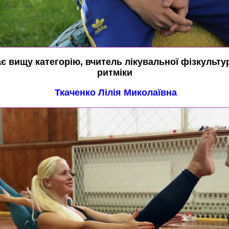
є вищу категорію, вчитель лікувальної фізкульту
ритміки
Ткаченко Лілія Миколаївна