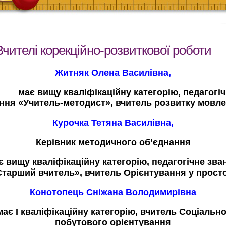
Вчителі корекційно-розвиткової роботи
Житняк Олена Василівна,
має вищу кваліфікаційну категорію, педагогі
ння «Учитель-методист», вчитель розвитку мовл
Курочка Тетяна Василівна,
Керівник методичного об’єднання
є вищу кваліфікаційну категорію, педагогічне зва
тарший вчитель», вчитель Орієнтування у прост
Конотопець Сніжана Володимирівна
має І кваліфікаційну категорію, вчитель Соціально
побутового орієнтування