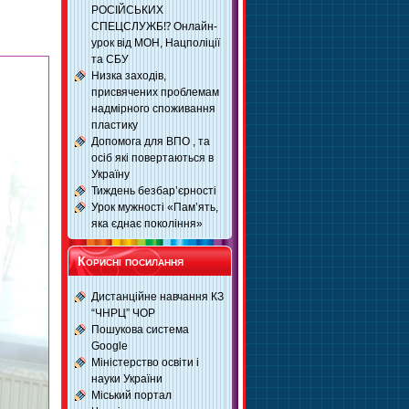
РОСІЙСЬКИХ
СПЕЦСЛУЖБ⁉️ Онлайн-
урок від МОН, Нацполіції
та СБУ
Низка заходів,
присвячених проблемам
надмірного споживання
пластику
Допомога для ВПО , та
осіб які повертаються в
Україну
Тиждень безбар’єрності
Урок мужності «Пам’ять,
яка єднає покоління»
Корисні посилання
Дистанційне навчання КЗ
“ЧНРЦ” ЧОР
Пошукова система
Google
Міністерство освіти і
науки України
Міський портал