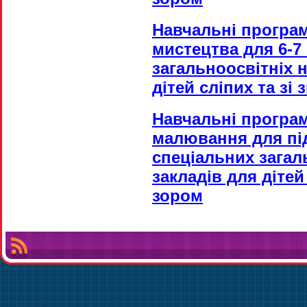
Навчальні програм
мистецтва для 6-7
загальноосвітніх 
дітей сліпих та зі
Навчальні програ
малювання для під
спеціальних загал
закладів для дітей
зором