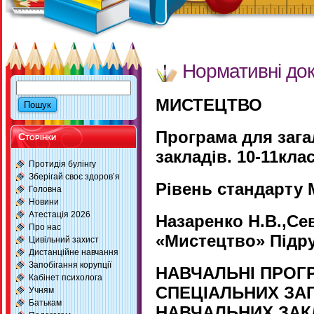
Нормативні до
МИСТЕЦТВО
Програма
для заг
Сторінки
закладів. 10-11кла
Протидія булінгу
Зберігай своє здоров’я
Рівень стандарту
Головна
Новини
Атестація 2026
Назаренко Н.В.,Се
Про нас
«Мистецтво» Підру
Цивільний захист
Дистанційне навчання
Запобігання корупції
НАВЧАЛЬНІ ПРОГР
Кабінет психолога
СПЕЦІАЛЬНИХ ЗА
Учням
Батькам
НАВЧАЛЬНИХ ЗАК