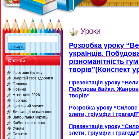
Уроки
Розробка уроку “Ве
українців. Побудов
різноманітність гу
Сторінки
творів”(Конспект у
Протидія булінгу
Зберігай своє здоров’я
Презентація уроку “Велик
Головна
Побудова байки. Жанров
Новини
творів”
Атестація 2026
Про нас
Цивільний захист
Розробка уроку “Силове 
Дистанційне навчання
злети, тріумфи і трагедії
Запобігання корупції
Кабінет психолога
Презентація уроку “Сило
Учням
злети, тріумфи і трагедії
Батькам