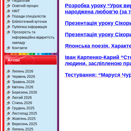
Педагогам
Розробка уроку “Урок ви
Освітній процес
народжена любов’ю (за 
НМТ
Поради спеціалістів
Бібліотечний куточок
Презентація уроку Сікори
Публічна інформація
Прозорість та
Презентація уроку Сікори
інформаційна відкритість
закладу
Японська поезія. Характе
Контакти
Іван Карпенко-Карий “Ст
Архіви
людини, засліпленою пра
Липень 2026
Тестування: “Маруся Чур
Червень 2026
Травень 2026
Квітень 2026
Березень 2026
Лютий 2026
Січень 2026
Грудень 2025
Листопад 2025
Жовтень 2025
Вересень 2025
Липень 2025