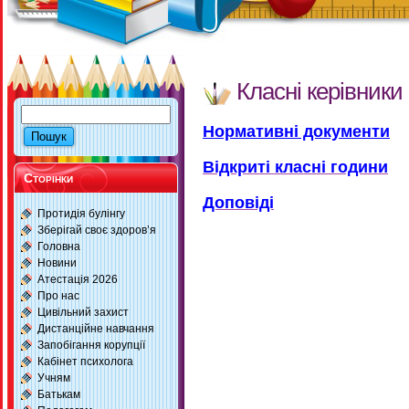
Класні керівники
Нормативні документи
Відкриті класні години
Сторінки
Доповіді
Протидія булінгу
Зберігай своє здоров’я
Головна
Новини
Атестація 2026
Про нас
Цивільний захист
Дистанційне навчання
Запобігання корупції
Кабінет психолога
Учням
Батькам