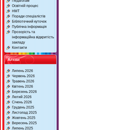
Педагогам
Освітній процес
НМТ
Поради спеціалістів
Бібліотечний куточок
Публічна інформація
Прозорість та
інформаційна відкритість
закладу
Контакти
Архіви
Липень 2026
Червень 2026
Травень 2026
Квітень 2026
Березень 2026
Лютий 2026
Січень 2026
Грудень 2025
Листопад 2025
Жовтень 2025
Вересень 2025
Липень 2025