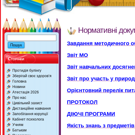
Нормативні доку
Завдання методичного о
Звіт МО
Сторінки
Звіт навчальних досягне
Протидія булінгу
Зберігай своє здоров’я
Звіт про участь у природ
Головна
Новини
Орієнтовний перелік пит
Атестація 2026
Про нас
ПРОТОКОЛ
Цивільний захист
Дистанційне навчання
ДІЮЧІ ПРОГРАМИ
Запобігання корупції
Кабінет психолога
Учням
Якість знань з предметів
Батькам