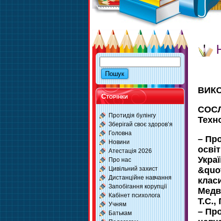
ВИКО
Сторінки
СОСЛ
Протидія булінгу
Техно
Зберігай своє здоров’я
Головна
– Про
Новини
освіт
Атестація 2026
Укра
Про нас
Цивільний захист
&quo
Дистанційне навчання
класи
Запобігання корупції
Медв
Кабінет психолога
Т.С.,
Учням
– Пр
Батькам