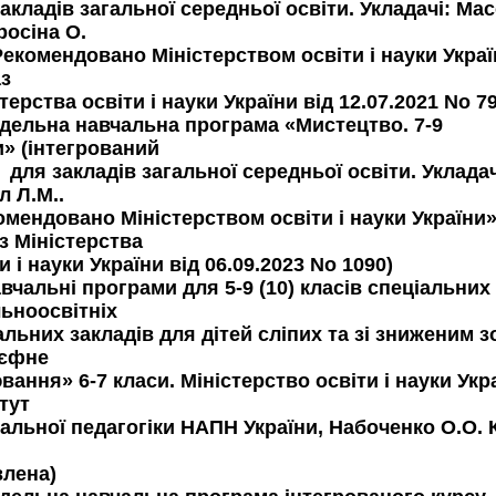
акладів загальної середньої освіти. Укладачі: Мас
росіна О.
Рекомендовано Міністерством освіти і науки Укра
аз
терства освіти і науки України від 12.07.2021 No 7
одельна навчальна програма «Мистецтво. 7-9
и» (інтегрований
 для закладів загальної середньої освіти. Уклада
л Л.М..
омендовано Міністерством освіти і науки України
з Міністерства
и і науки України від 06.09.2023 No 1090)
вчальні програми для 5-9 (10) класів спеціальних
льноосвітніх
льних закладів для дітей сліпих та зі зниженим з
єфне
ання» 6-7 класи. Міністерство освіти і науки Укр
тут
альної педагогіки НАПН України, Набоченко О.О. К
влена)