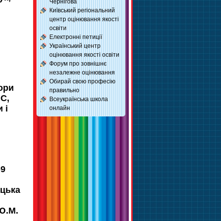
Чернігова
Київський регіональний
центр оцінювання якості
освіти
Електронні петиції
Український центр
оцінювання якості освіти
Форум про зовнішнє
незалежне оцінювання
Обирай свою професію
ори
правильно
.С,
Всеукраїнська школа
 і
онлайн
-9
ицька
Ю.М.