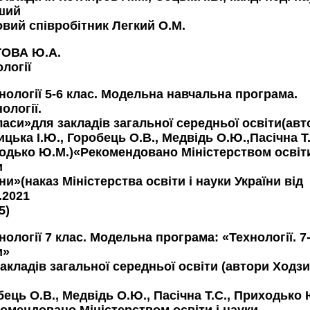
ший
овий співробітник Легкий О.М.
ОВА Ю.А.
логії
нології 5-6 клас. Модельна навчальна програма.
ології.
ласи»для закладів загальної середньої освіти(авт
цька І.Ю., Горобець О.В., Медвідь О.Ю.,Пасічна Т
одько Ю.М.)«Рекомендовано Міністерством освіти
и
ни»(наказ Міністерства освіти і науки України від
.2021
5)
нології 7 клас. Модельна програма: «Технології. 7
и»
закладів загальної середньої освіти (автори Ходз
ець О.В., Медвідь О.Ю., Пасічна Т.С., Приходько 