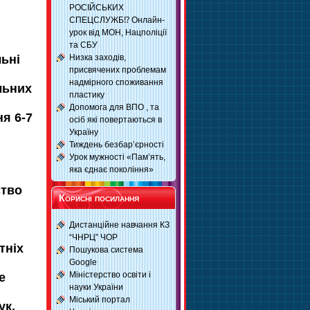
РОСІЙСЬКИХ
СПЕЦСЛУЖБ⁉️ Онлайн-
урок від МОН, Нацполіції
та СБУ
Низка заходів,
льні
присвячених проблемам
надмірного споживання
льних
пластику
Допомога для ВПО , та
ня 6-7
осіб які повертаються в
Україну
Тиждень безбар’єрності
Урок мужності «Пам’ять,
яка єднає покоління»
ство
Корисні посилання
Дистанційне навчання КЗ
“ЧНРЦ” ЧОР
тніх
Пошукова система
Google
Міністерство освіти і
е
науки України
Міський портал
ук,