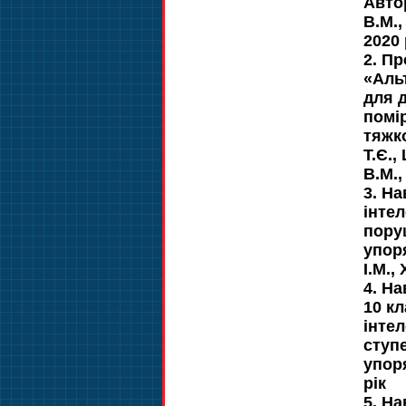
Автор
В.М.,
2020 
2. П
«Аль
для 
помі
тяжко
Т.Є.
В.М.,
3. На
інте
пору
упор
І.М.,
4. Н
10 кл
інте
ступе
упоря
рік
5. Н