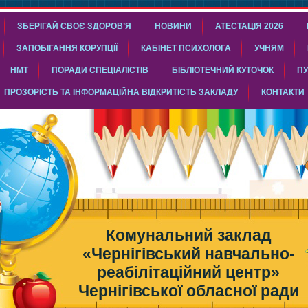
ЗБЕРІГАЙ СВОЄ ЗДОРОВ’Я
НОВИНИ
АТЕСТАЦІЯ 2026
ЗАПОБІГАННЯ КОРУПЦІЇ
КАБІНЕТ ПСИХОЛОГА
УЧНЯМ
НМТ
ПОРАДИ СПЕЦІАЛІСТІВ
БІБЛІОТЕЧНИЙ КУТОЧОК
ПУ
ПРОЗОРІСТЬ ТА ІНФОРМАЦІЙНА ВІДКРИТІСТЬ ЗАКЛАДУ
КОНТАКТИ
Комунальний заклад
«Чернігівський навчально-
реабілітаційний центр»
Чернігівської обласної ради