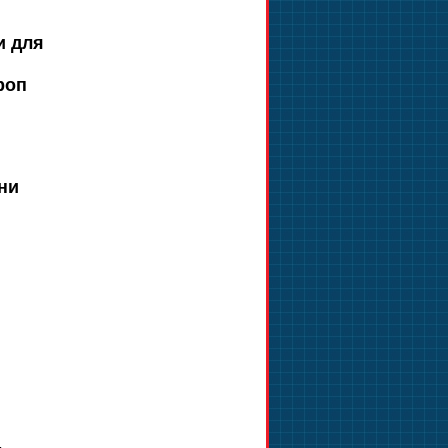
и для
роп
їни