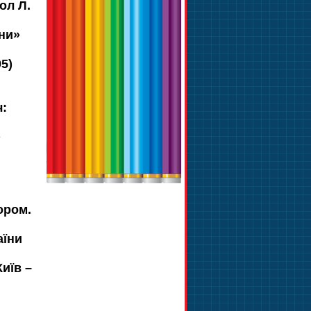
ол Л.
їни»
95)
ч:
»
ором.
аїни
иїв –