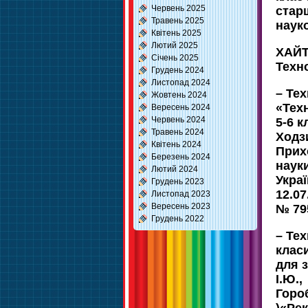
Червень 2025
стар
Травень 2025
наук
Квітень 2025
Лютий 2025
ХАЙТ
Січень 2025
Техно
Грудень 2024
Листопад 2024
– Тех
Жовтень 2024
«Техн
Вересень 2024
Червень 2024
5-6 к
Травень 2024
Ходзи
Квітень 2024
Прих
Березень 2024
наук
Лютий 2024
Украї
Грудень 2023
12.07
Листопад 2023
Вересень 2023
№ 79
Грудень 2022
– Тех
клас
для 
І.Ю.,
Гороб