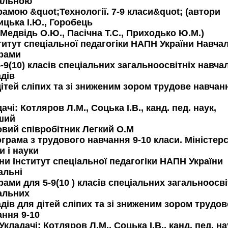
альною
рамою &quot;Технології. 7-9 класи&quot; (автори
ицька І.Ю., Горобець
 Медвідь О.Ю., Пасічна Т.С., Приходько Ю.М.)
титут спеціальної педагогіки НАПН України Навча
рами
-9(10) класів спеціальних загальноосвітніх навча
адів
ітей сліпих та зі зниженим зором трудове навчан
ачі: Котляров Л.М., Соцька І.В., канд. пед. наук,
ший
овий співробітник Легкий О.М
ограма з трудового навчання 9-10 класи. Міністер
и і науки
ни Інститут спеціальної педагогіки НАПН України
альні
ами для 5-9(10 ) класів спеціальних загальноосві
альних
дів для дітей сліпих та зі зниженим зором трудов
ання 9-10
Укладачі: Котляров Л.М., Соцька І.В., канд. пед. на