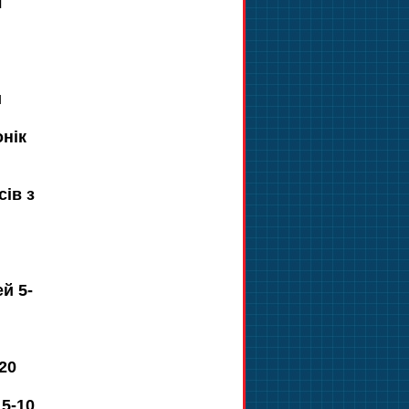
л
и
онік
сів з
й 5-
20
5-10