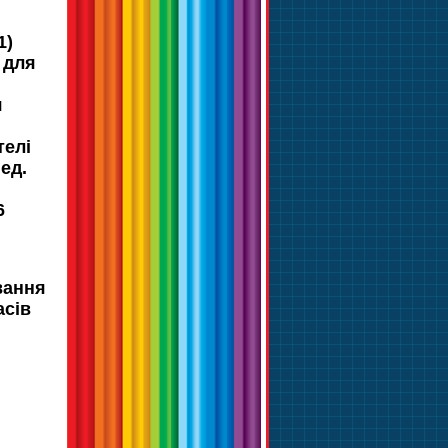
1)
 для
я
телі
ед.
6
вання
асів