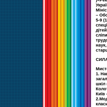
)«Ре
Укра
Мініс
– Об
5-9 (
спец
дітей
сліпи
трудо
наук,
стар
СИЛА
Мист
1. Н
зага
шкіл 
Коло
Київ 
2.Мо
клас