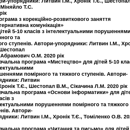
и-упорядники: Литвин І.М., Хронік Т.Є., Шестопа
 Міняйло Т.С.
рік
рограма з корекційно-розвиткового заняття
тернативна комунікація»
дітей 5-10 класів з інтелектуальними порушенням
рного та
го ступенів. Автори-упорядники: Литвин І.М., Хр
, Шестопал
 Абрамович О.М. 2020 рік
вчальна програма «Мистецтво» для дітей 5-10 кла
лектуальними
шеннями помірного та тяжкого ступенів. Автори-
ядники: Литвин
 Хронік Т.Є., Шестопал В.М., Сікачина Л.М. 2020 рік
авчальна програма «Основи інформатики» для діте
асів з
лектуальними порушеннями помірного та тяжкого
нів. Автори-
дники: Литвин І.М., Хронік Т.Є., Томіленко О.В. 20
авчальна програма «Читання та письмо» для дітей 