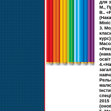
для з
М., П
В.. «
(Нак
Мініс
3. М
клас
курс)
Масо
«Рек
(нака
освіт
4.«На
зага
навча
Рель
малюв
Інсти
спеці
2015
(оно