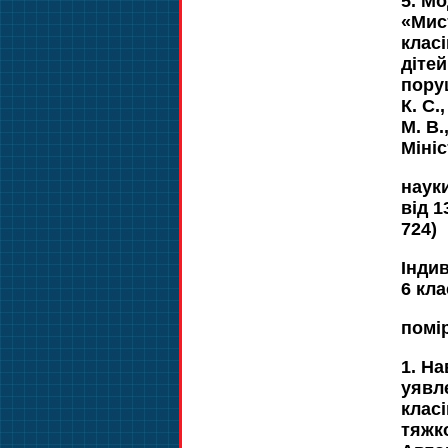
5. М
«Мис
класі
дітей
пору
К. С.
М. В.
Мініс
науки
від 1
724)
Інди
6 кл
помі
1. Н
уявл
клас
тяжко