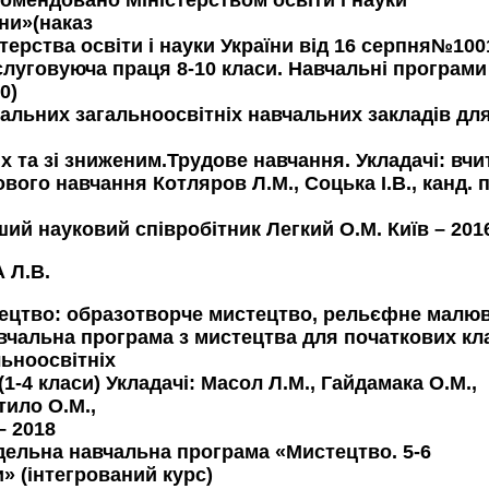
комендовано Міністерством освіти і науки
їни»(наказ
терства освіти і науки України від 16 серпня№100
слуговуюча праця 8-10 класи. Навчальні програми
10)
іальних загальноосвітніх навчальних закладів дл
х та зі зниженим.Трудове навчання. Укладачі: вчи
вого навчання Котляров Л.М., Соцька І.В., канд. п
ший науковий співробітник Легкий О.М. Київ – 201
 Л.В.
ецтво: образотворче мистецтво, рельєфне малю
авчальна програма з мистецтва для початкових кл
льноосвітніх
(1-4 класи) Укладачі: Масол Л.М., Гайдамака О.М.,
тило О.М.,
– 2018
дельна навчальна програма «Мистецтво. 5-6
и» (інтегрований курс)