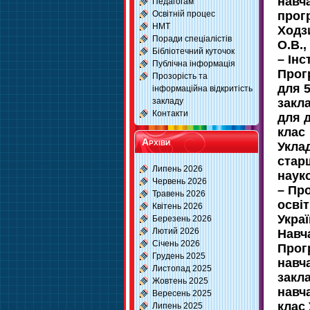
навч
Педагогам
Освітній процес
прог
НМТ
Ходз
Поради спеціалістів
О.В.,
Бібліотечний куточок
– Інс
Публічна інформація
Прог
Прозорість та
для 5
інформаційна відкритість
закладу
закл
Контакти
для д
клас
Архіви
Уклад
стар
Липень 2026
наук
Червень 2026
– Пр
Травень 2026
освіт
Квітень 2026
Украї
Березень 2026
Лютий 2026
Навч
Січень 2026
Прогр
Грудень 2025
навч
Листопад 2025
закла
Жовтень 2025
навч
Вересень 2025
клас 
Липень 2025