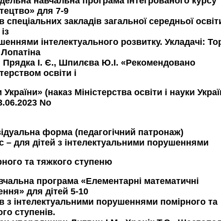
одельна навчальна програма інтегрованого курсу
тецтво» для 7-9
в спеціальних закладів загальної середньої освіт
 із
шеннями інтелектуального розвитку. Укладачі: То
, Лопатіна
, Прядка І. Є., Шпилєва Ю.І. «Рекомендовано
терством освіти і
 України» (наказ Міністерства освіти і науки Укра
3.06.2023 No
відуальна форма (педагогічний патронаж)
ас – для дітей з інтелектуальними порушеннями
рного та тяжкого ступеню
авчальна програма «Елементарні математичні
ення» для дітей 5-10
ів з інтелектуальними порушеннями помірного та
го ступенів.