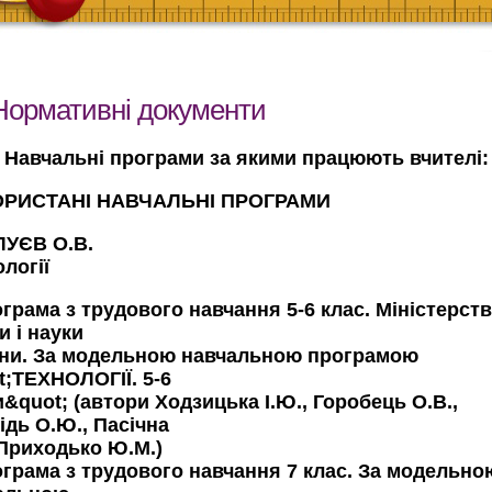
Нормативні документи
Навчальні програми за якими працюють вчителі:
РИСТАНІ НАВЧАЛЬНІ ПРОГРАМИ
УЄВ О.В.
логії
грама з трудового навчання 5-6 клас. Міністерст
и і науки
їни. За модельною навчальною програмою
t;ТЕХНОЛОГІЇ. 5-6
&quot; (автори Ходзицька І.Ю., Горобець О.В.,
ідь О.Ю., Пасічна
 Приходько Ю.М.)
ограма з трудового навчання 7 клас. За модельно