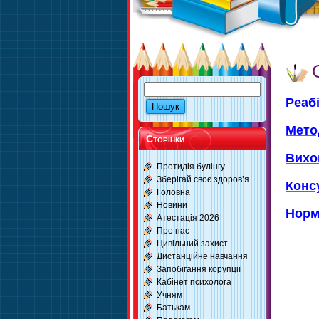
Реабі
Мето
Сторінки
Вихо
Протидія булінгу
Зберігай своє здоров’я
Конс
Головна
Новини
Норм
Атестація 2026
Про нас
Цивільний захист
Дистанційне навчання
Запобігання корупції
Кабінет психолога
Учням
Батькам