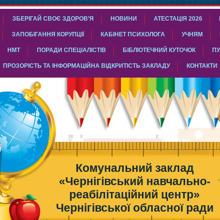
ЗБЕРІГАЙ СВОЄ ЗДОРОВ’Я
НОВИНИ
АТЕСТАЦІЯ 2026
ЗАПОБІГАННЯ КОРУПЦІЇ
КАБІНЕТ ПСИХОЛОГА
УЧНЯМ
НМТ
ПОРАДИ СПЕЦІАЛІСТІВ
БІБЛІОТЕЧНИЙ КУТОЧОК
ПУ
ПРОЗОРІСТЬ ТА ІНФОРМАЦІЙНА ВІДКРИТІСТЬ ЗАКЛАДУ
КОНТАКТИ
Комунальний заклад
«Чернігівський навчально-
реабілітаційний центр»
Чернігівської обласної ради