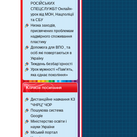
РОСІЙСЬКИХ
СПЕЦСЛУЖБ⁉️ Онлайн-
урок від МОН, Нацполіції
та СБУ
Низка заходів,
присвячених проблемам
надмірного споживання
пластику
Допомога для ВПО , та
осіб які повертаються в
Україну
Тиждень безбар’єрності
Урок мужності «Пам’ять,
яка єднає покоління»
Корисні посилання
Дистанційне навчання КЗ
“ЧНРЦ” ЧОР
Пошукова система
Google
Міністерство освіти і
науки України
Міський портал