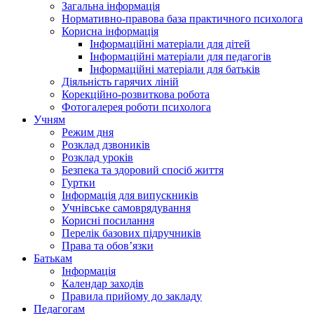
Загальна інформація
Нормативно-правова база практичного психолога
Корисна інформація
Інформаційні матеріали для дітей
Інформаційні матеріали для педагогів
Інформаційні матеріали для батьків
Діяльність гарячих ліній
Корекційно-розвиткова робота
Фотогалерея роботи психолога
Учням
Режим дня
Розклад дзвоників
Розклад уроків
Безпека та здоровий спосіб життя
Гуртки
Інформація для випускників
Учнівське самоврядування
Корисні посилання
Перелік базових підручників
Права та обов’язки
Батькам
Інформація
Календар заходів
Правила прийому до закладу
Педагогам