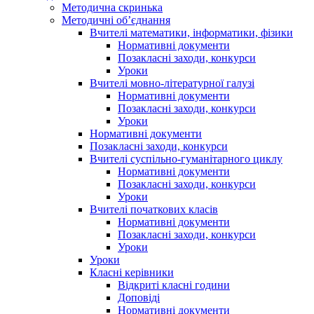
Методична скринька
Методичні об’єднання
Вчителі математики, інформатики, фізики
Нормативні документи
Позакласні заходи, конкурси
Уроки
Вчителі мовно-літературної галузі
Нормативні документи
Позакласні заходи, конкурси
Уроки
Нормативні документи
Позакласні заходи, конкурси
Вчителі суспільно-гуманітарного циклу
Нормативні документи
Позакласні заходи, конкурси
Уроки
Вчителі початкових класів
Нормативні документи
Позакласні заходи, конкурси
Уроки
Уроки
Класні керівники
Відкриті класні години
Доповіді
Нормативні документи