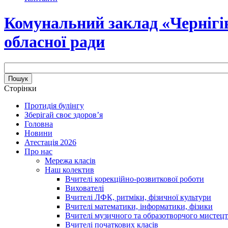
Комунальний заклад «Чернігів
обласної ради
Сторінки
Протидія булінгу
Зберігай своє здоров’я
Головна
Новини
Атестація 2026
Про нас
Мережа класів
Наш колектив
Вчителі корекційно-розвиткової роботи
Вихователі
Вчителі ЛФК, ритміки, фізичної культури
Вчителі математики, інформатики, фізики
Вчителі музичного та образотворчого мистец
Вчителі початкових класів