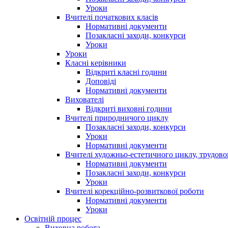
Уроки
Вчителі початкових класів
Нормативні документи
Позакласні заходи, конкурси
Уроки
Уроки
Класні керівники
Відкриті класні години
Доповіді
Нормативні документи
Вихователі
Відкриті виховні години
Вчителі природничого циклу
Позакласні заходи, конкурси
Уроки
Нормативні документи
Вчителі художньо-естетичного циклу, трудовог
Нормативні документи
Позакласні заходи, конкурси
Уроки
Вчителі корекційно-розвиткової роботи
Нормативні документи
Уроки
Освітній процес
Виховна робота