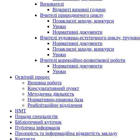
Вихователі
Відкриті виховні години
Вчителі природничого циклу
Позакласні заходи, конкурси
Уроки
Нормативні документи
Вчителі художньо-естетичного циклу, трудовог
Нормативні документи
Позакласні заходи, конкурси
Уроки
Вчителі корекційно-розвиткової роботи
Нормативні документи
Уроки
Освітній процес
Виховна робота
Консультативний пункт
Методична діяльність
Нормативно-правова база
Реабілітаційне відділення
НМТ
Поради спеціалістів
Бібліотечний куточок
Публічна інформація
Прозорість та інформаційна відкритість закладу
Контакти