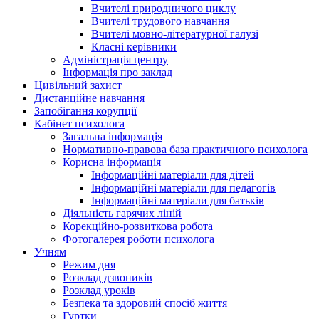
Вчителі природничого циклу
Вчителі трудового навчання
Вчителі мовно-літературної галузі
Класні керівники
Адміністрація центру
Інформація про заклад
Цивільний захист
Дистанційне навчання
Запобігання корупції
Кабінет психолога
Загальна інформація
Нормативно-правова база практичного психолога
Корисна інформація
Інформаційні матеріали для дітей
Інформаційні матеріали для педагогів
Інформаційні матеріали для батьків
Діяльність гарячих ліній
Корекційно-розвиткова робота
Фотогалерея роботи психолога
Учням
Режим дня
Розклад дзвоників
Розклад уроків
Безпека та здоровий спосіб життя
Гуртки