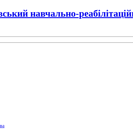
ський навчально-реабілітацій
тва