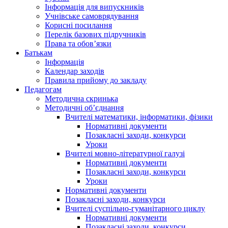
Інформація для випускників
Учнівське самоврядування
Корисні посилання
Перелік базових підручників
Права та обов’язки
Батькам
Інформація
Календар заходів
Правила прийому до закладу
Педагогам
Методична скринька
Методичні об’єднання
Вчителі математики, інформатики, фізики
Нормативні документи
Позакласні заходи, конкурси
Уроки
Вчителі мовно-літературної галузі
Нормативні документи
Позакласні заходи, конкурси
Уроки
Нормативні документи
Позакласні заходи, конкурси
Вчителі суспільно-гуманітарного циклу
Нормативні документи
Позакласні заходи, конкурси