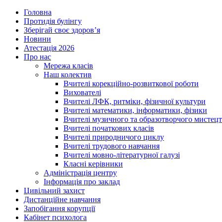
Головна
Протидія булінгу
Зберігай своє здоров’я
Новини
Атестація 2026
Про нас
Мережа класів
Наш колектив
Вчителі корекційно-розвиткової роботи
Вихователі
Вчителі ЛФК, ритміки, фізичної культури
Вчителі математики, інформатики, фізики
Вчителі музичного та образотворчого мистец
Вчителі початкових класів
Вчителі природничого циклу
Вчителі трудового навчання
Вчителі мовно-літературної галузі
Класні керівники
Адміністрація центру
Інформація про заклад
Цивільний захист
Дистанційне навчання
Запобігання корупції
Кабінет психолога